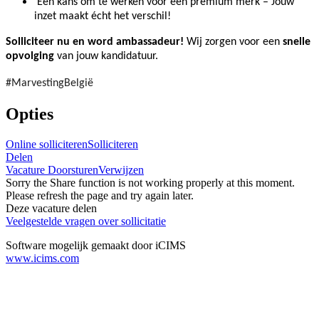
Een kans om te werken voor een premium merk – Jouw
inzet maakt écht het verschil!
Solliciteer nu en word ambassadeur!
Wij zorgen voor een
snelle
opvolging
van jouw kandidatuur.
#MarvestingBelgië
Opties
Online solliciteren
Solliciteren
Delen
Vacature Doorsturen
Verwijzen
Sorry the Share function is not working properly at this moment.
Please refresh the page and try again later.
Deze vacature delen
Veelgestelde vragen over sollicitatie
Software mogelijk gemaakt door iCIMS
www.icims.com